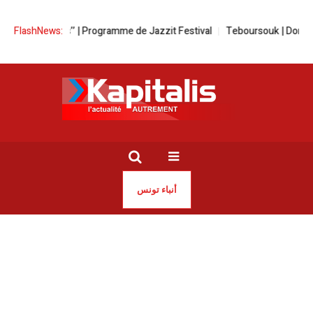
nisian Vibes’’ | Programme de Jazzit Festival
FlashNews:
Teboursouk | Dommages c
أنباء تونس