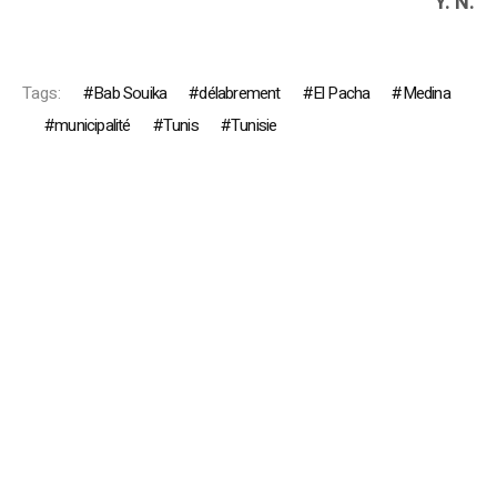
Y. N.
Tags:
Bab Souika
délabrement
El Pacha
Medina
municipalité
Tunis
Tunisie