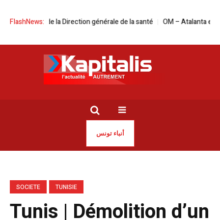
a à la tête de la Direction générale de la santé
FlashNews:
OM – Atalanta en live str
أنباء تونس
SOCIETE
TUNISIE
Tunis | Démolition d’un