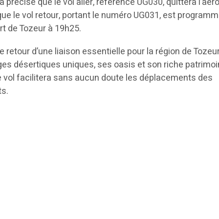
précisé que le vol aller, référencé UG030, quittera l’aér
que le vol retour, portant le numéro UG031, est program
rt de Tozeur à 19h25.
retour d’une liaison essentielle pour la région de Tozeur
s désertiques uniques, ses oasis et son riche patrimo
ce vol facilitera sans aucun doute les déplacements des
ts.