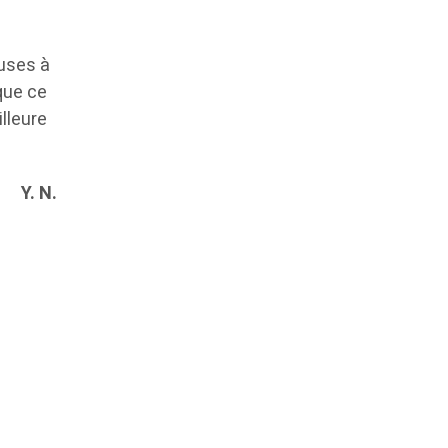
uses à
 que ce
lleure
Y. N.