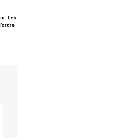
ux | Les
l’ordre