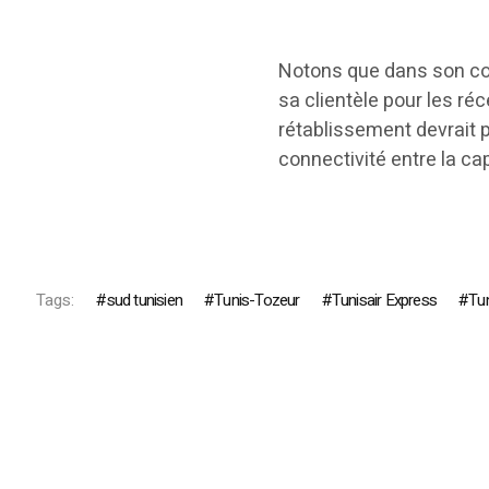
Notons que dans son co
sa clientèle pour les ré
rétablissement devrait 
connectivité entre la cap
Tags:
sud tunisien
Tunis-Tozeur
Tunisair Express
Tun