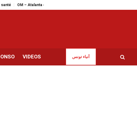
– Atalanta en live streaming : le match de la dernière chance pour les Marsei
CONSO
VIDEOS
أنباء تونس