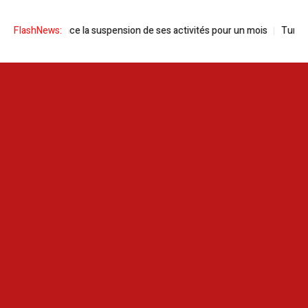
ie annonce la suspension de ses activités pour un mois
FlashNews:
Tunisie | Sa