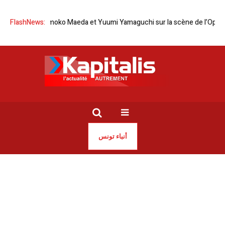
pon | Tomoko Maeda et Yuumi Yamaguchi sur la scène de l’Opéra de Tun
FlashNews:
أنباء تونس