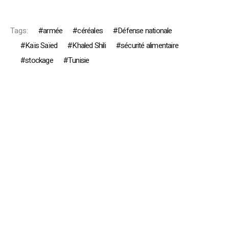
Tags:
armée
céréales
Défense nationale
Kaïs Saïed
Khaled Shili
sécurité alimentaire
stockage
Tunisie