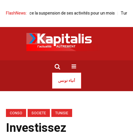
e annonce la suspension de ses activités pour un mois
FlashNews:
Tunisie | Say
أنباء تونس
CONSO
SOCIETE
TUNISIE
Investissez