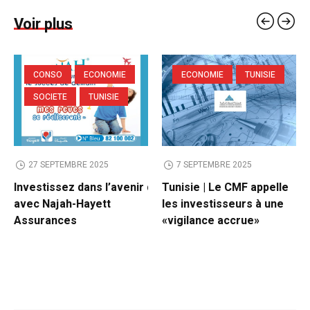
Voir plus
CONSO
ECONOMIE
ECONOMIE
TUNISIE
SOCIETE
TUNISIE
27 SEPTEMBRE 2025
7 SEPTEMBRE 2025
Investissez dans l’avenir de vos enfants
Tunisie | Le CMF appelle
avec Najah-Hayett
les investisseurs à une
Assurances
«vigilance accrue»