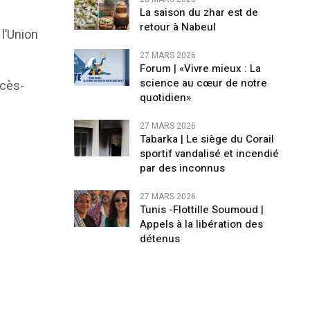
La saison du zhar est de
e
retour à Nabeul
 l’Union
27 MARS 2026
Forum | «Vivre mieux : La
science au cœur de notre
ocès-
quotidien»
27 MARS 2026
Tabarka | Le siège du Corail
sportif vandalisé et incendié
par des inconnus
27 MARS 2026
Tunis -Flottille Soumoud |
Appels à la libération des
détenus