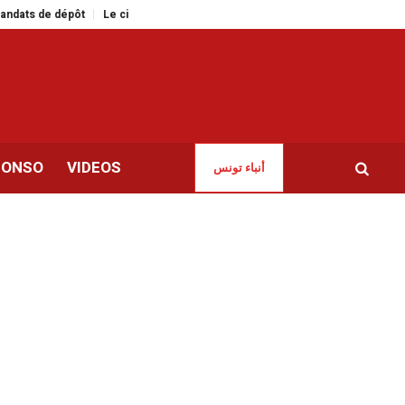
de dépôt
Le cinéma tunisien en force à la 15ᵉ édition du Festival du film afr
CONSO
VIDEOS
أنباء تونس