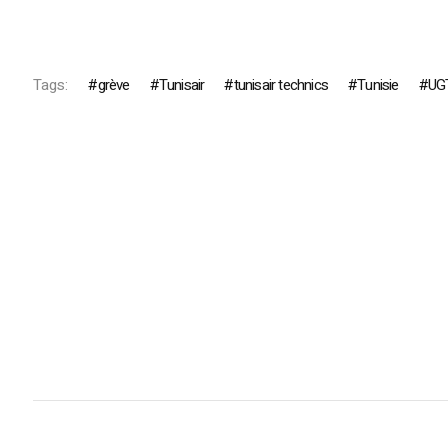
Tags:
grève
Tunisair
tunisair technics
Tunisie
UG