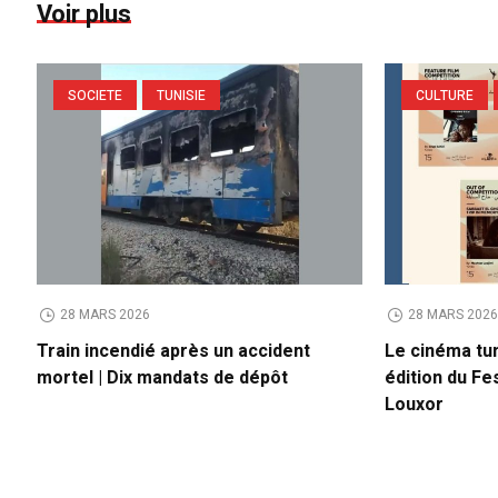
Voir plus
SOCIETE
TUNISIE
CULTURE
28 MARS 2026
28 MARS 202
Train incendié après un accident
Le cinéma tun
mortel | Dix mandats de dépôt
édition du Fes
Louxor