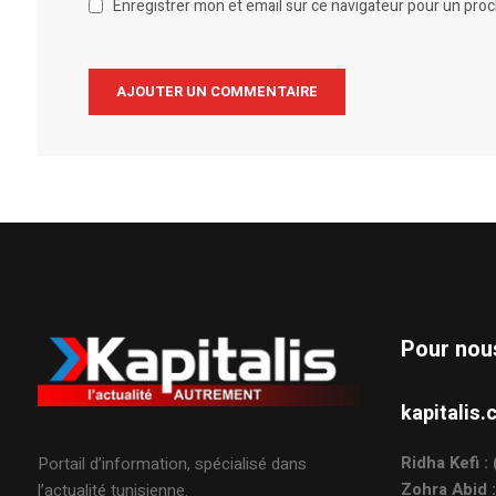
Enregistrer mon et email sur ce navigateur pour un pro
Alternative:
Pour nou
kapitali
Ridha Kefi 
Portail d’information, spécialisé dans
Zohra Abid 
l’actualité tunisienne.