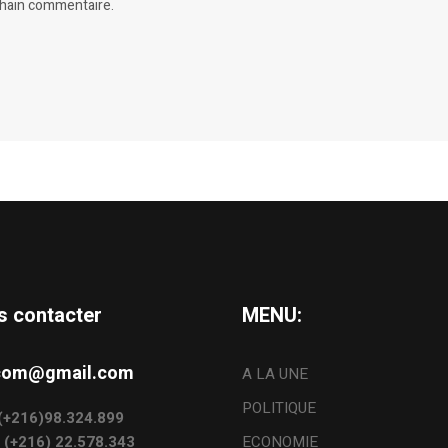
chain commentaire.
s contacter
MENU:
s.com@gmail.com
A LA UNE
POLITIQUE
: (+216)98.324.899
: (+216) 22.578.343
ECONOMIE