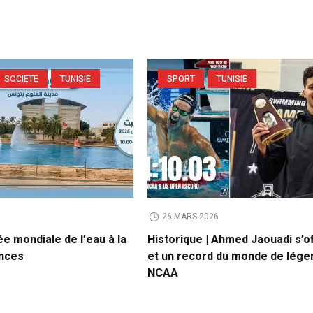
SOCIETE
TUNISIE
SPORT
TUNISIE
6
26 MARS 2026
ée mondiale de l’eau à la
Historique | Ahmed Jaouadi s’of
ences
et un record du monde de lége
NCAA