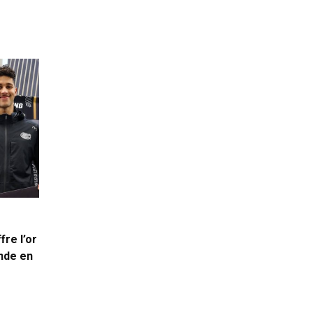
fre l’or
nde en