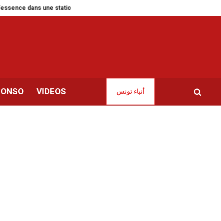
ns une station-service Shell
‘‘Saicha, mère à 11 ans’’ | Une enfance vol
CONSO
VIDEOS
أنباء تونس