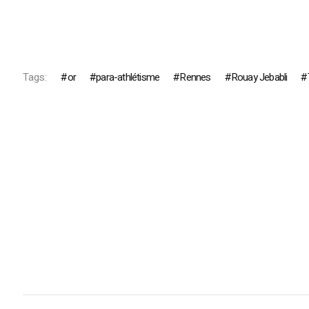
Tags:
or
para-athlétisme
Rennes
Rouay Jebabli