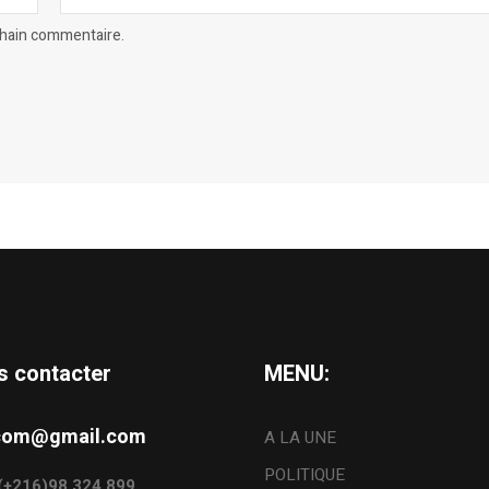
chain commentaire.
s contacter
MENU:
s.com@gmail.com
A LA UNE
POLITIQUE
: (+216)98.324.899