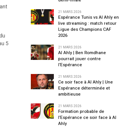
demi-finale
tant
21 MARS 2026
Espérance Tunis vs Al Ahly en
live streaming : match retour
Ligue des Champions CAF
 du
2026
au 5
21 MARS 2026
Al Ahly | Ben Romdhane
pourrait jouer contre
l’Espérance
21 MARS 2026
Ce soir face à Al Ahly | Une
Espérance déterminée et
ambitieuse
21 MARS 2026
Formation probable de
l’Espérance ce soir face à Al
Ahly