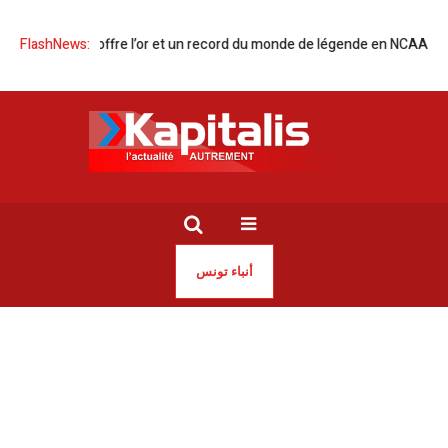
Jaouadi s’offre l’or et un record du monde de légende en NCAA
FlashNews:
Affair
أنباء تونس