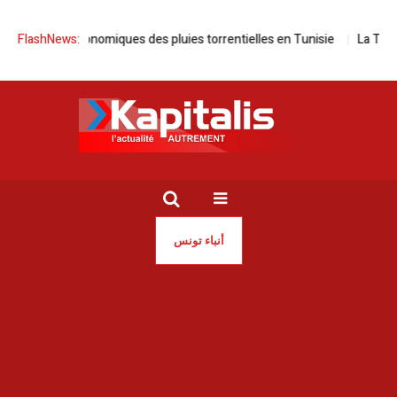
pacts économiques des pluies torrentielles en Tunisie
FlashNews:
La Tunisie fac
أنباء تونس