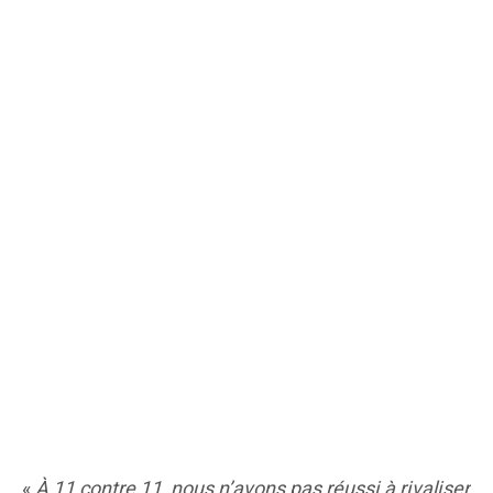
«
À 11 contre 11, nous n’avons pas réussi à rivaliser