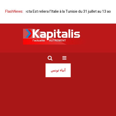
thago Dilecta Est reliera l’Italie à la Tunisie du 31 juillet au 13 août
FlashNews:
Bud
أنباء تونس