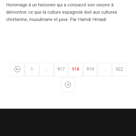
Hommage à un historien qui a consacré son oeuvre à
démontrer ce que la culture espagnole doit aux cultures
chrétienne, musulmane et juive. Par Hamdi Hmaidi
1
…
917
918
919
…
922