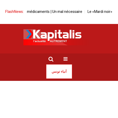
 certains médicaments | Un mal nécessaire
FlashNews:
Le «Mardi noir» à la Bour
أنباء تونس