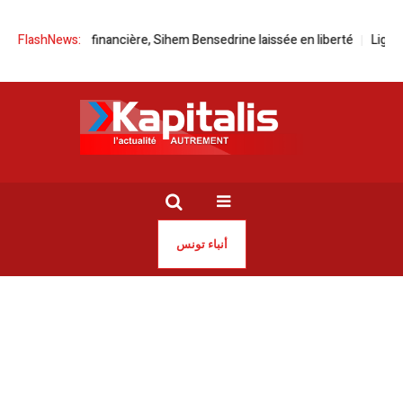
inancière, Sihem Bensedrine laissée en liberté
FlashNews:
Ligne TGM | Le ras-le-bol
أنباء تونس