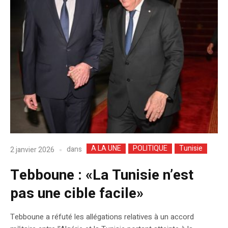
A LA UNE
POLITIQUE
Tunisie
dans
2 janvier 2026
Tebboune : «La Tunisie n’est
pas une cible facile»
Tebboune a réfuté les allégations relatives à un accord