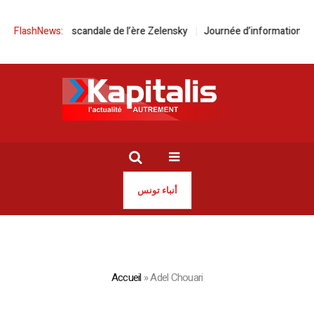
us grand scandale de l’ère Zelensky
FlashNews:
Journée d’information à Bizerte | R
أنباء تونس
Accueil
»
Adel Chouari