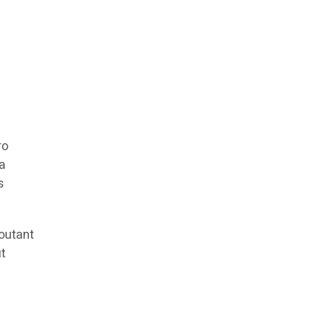
ro
 a
s
joutant
t