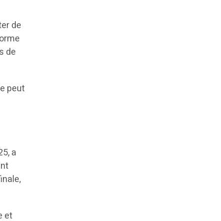
ter de
eforme
as de
se peut
25, a
ent
inale,
e et