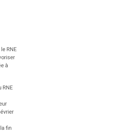
, le RNE
voriser
ée à
au RNE
eur
évrier
a fin