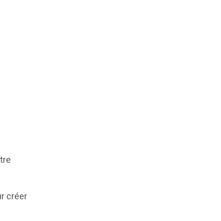
tre
ur créer
s