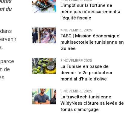
outes
L’impôt sur la fortune ne
nt du
mène pas nécessairement à
l’équité fiscale
t dans
4 NOVEMBRE 2025
TABC | Mission économique
tervenir
multisectorielle tunisienne en
s.
Guinée
 parce
3 NOVEMBRE 2025
La Tunisie en passe de
on de
devenir le 2e producteur
res
mondial d’huile d’olive
3 NOVEMBRE 2025
La traveltech tunisienne
WildyNess clôture sa levée de
fonds d’amorçage