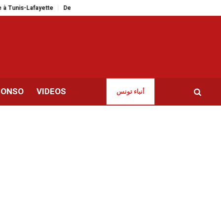
is-Lafayette
Des Tunisiens à l’étranger dénoncent «la dégradation des libe
CONSO
VIDEOS
أنباء تونس