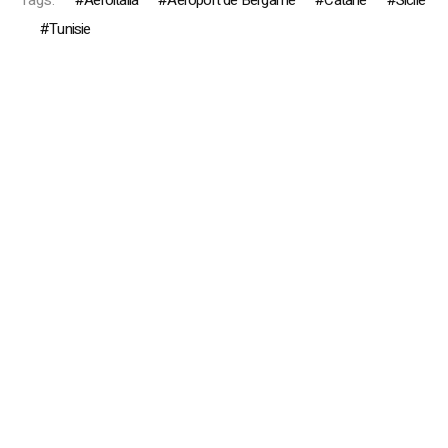
Tags:
Aeroitalia
Aéroport de Bergame
Catane
Sicile
Tunisie