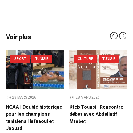
Voir plus
SPORT
TUNISIE
CULTURE
TUNISIE
28 MARS 2026
28 MARS 2026
NCAA | Doublé historique
Kteb Tounsi | Rencontre-
pour les champions
débat avec Abdellatif
tunisiens Hafnaoui et
Mrabet
Jaouadi