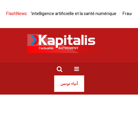
r l’intelligence artificielle et la santé numérique
FlashNews:
Fraude au bac | Troi
أنباء تونس