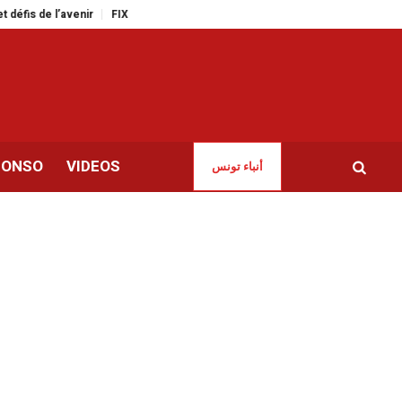
s de l’avenir
FIX’N’GO lance une application mobile innovante pour les au
CONSO
VIDEOS
أنباء تونس