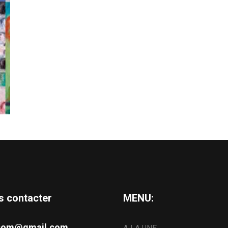
s contacter
MENU:
s.com@gmail.com