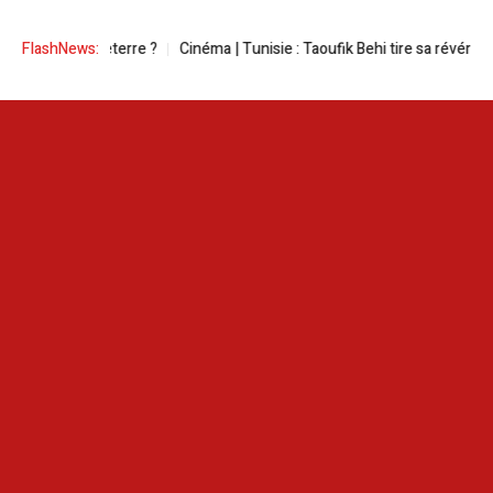
r avec l’Angleterre ?
FlashNews:
Cinéma | Tunisie : Taoufik Behi tire sa révérence