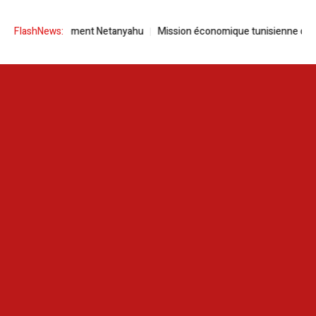
ment Netanyahu
FlashNews:
Mission économique tunisienne dans l’Etat de Bauchi (