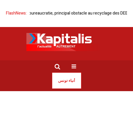
Tunisie | La bureaucratie, principal obstacle au recyclage des DEEE
FlashNews:
Tu
أنباء تونس