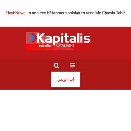
nisie | Les anciens bâtonniers solidaires avec Me Chawki Tabib
FlashNews:
Tunisi
أنباء تونس