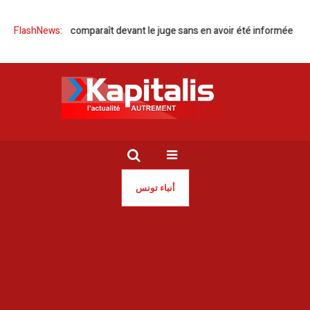
nia Dahmani comparaît devant le juge sans en avoir été informée
FlashNews:
Gre
أنباء تونس