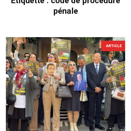
Étiquette :
code de procédure
pénale
ARTICLE