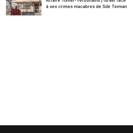
Affaire Tomer-Yerushalmi | Israël face
à ses crimes macabres de Sde Teiman