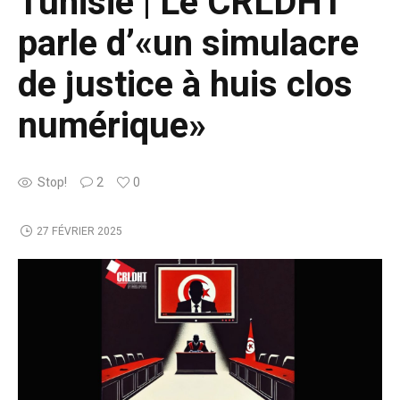
Tunisie | Le CRLDHT
parle d’«un simulacre
de justice à huis clos
numérique»
Stop!
2
0
27 FÉVRIER 2025