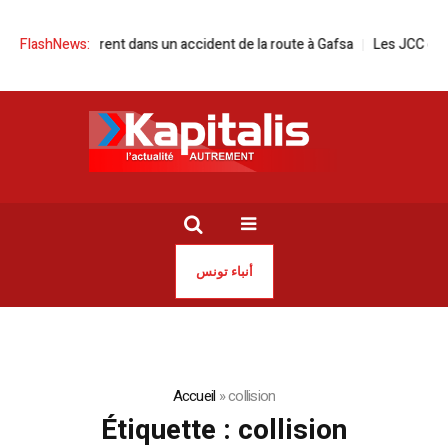
 meurent dans un accident de la route à Gafsa
FlashNews:
Les JCC dévoilent le 
أنباء تونس
Accueil
»
collision
Étiquette :
collision