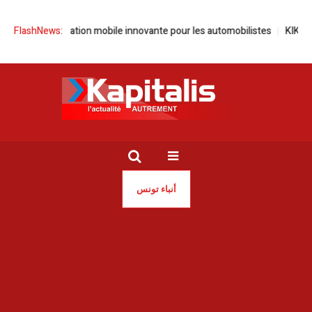
ne application mobile innovante pour les automobilistes
FlashNews:
KIKO Milano i
أنباء تونس