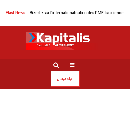
Séminaire à Bizerte sur l’internationalisation des PME tunisiennes
FlashNews:
N
أنباء تونس