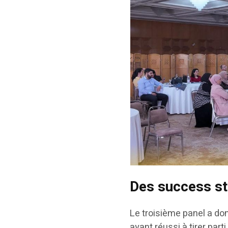
Des success st
Le troisième panel a don
ayant réussi à tirer parti