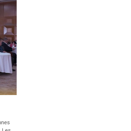
ennes
l. Les