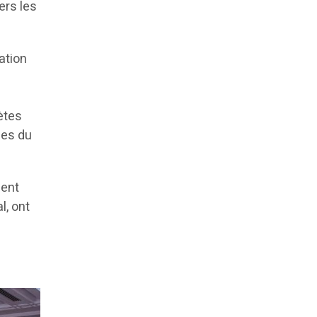
ers les
ation
ètes
ces du
ment
l, ont