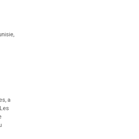
nisie,
e
es, a
 Les
e
u