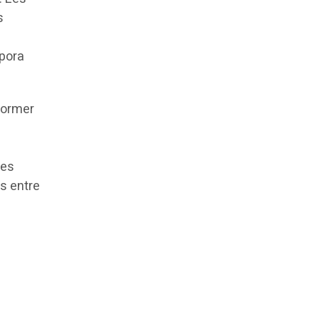
s
spora
former
ses
es entre