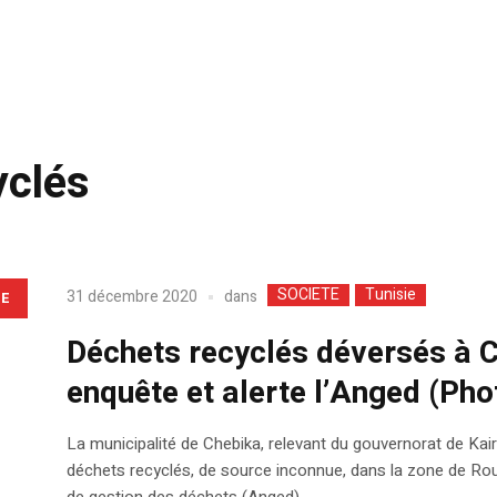
yclés
SOCIETE
Tunisie
dans
31 décembre 2020
LE
Déchets recyclés déversés à C
enquête et alerte l’Anged (Pho
La municipalité de Chebika, relevant du gouvernorat de Ka
déchets recyclés, de source inconnue, dans la zone de Rou
de gestion des déchets (Anged).