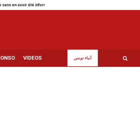
ns en avoir été informée
Green Forward pour accélérer la transition verte
CONSO
VIDEOS
أنباء تونس