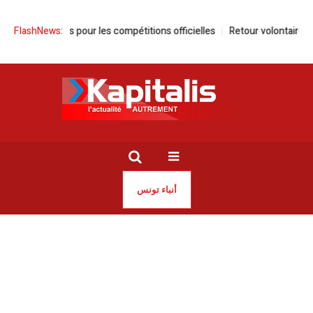
r les compétitions officielles
FlashNews:
Retour volontaire | Un nouveau départ
أنباء تونس