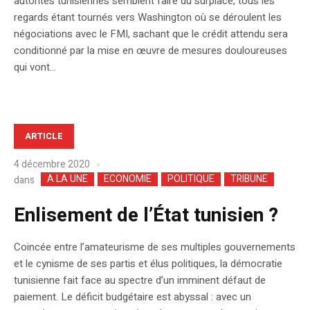
autorités tunisiennes semblent faire du surplace, tous les
regards étant tournés vers Washington où se déroulent les
négociations avec le FMI, sachant que le crédit attendu sera
conditionné par la mise en œuvre de mesures douloureuses
qui vont...
ARTICLE
4 décembre 2020
A LA UNE
ECONOMIE
POLITIQUE
TRIBUNE
dans
Enlisement de l’État tunisien ?
Coincée entre l’amateurisme de ses multiples gouvernements
et le cynisme de ses partis et élus politiques, la démocratie
tunisienne fait face au spectre d’un imminent défaut de
paiement. Le déficit budgétaire est abyssal : avec un