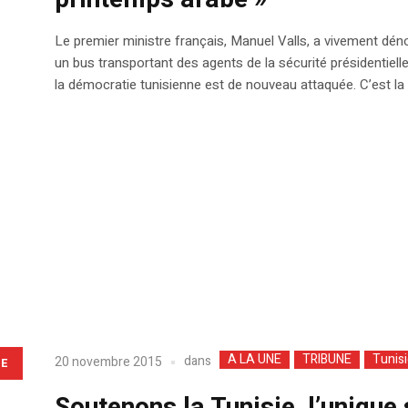
Le premier ministre français, Manuel Valls, a vivement déno
un bus transportant des agents de la sécurité présidentielle 
la démocratie tunisienne est de nouveau attaquée. C’est la 
A LA UNE
TRIBUNE
Tunis
dans
20 novembre 2015
LE
Soutenons la Tunisie, l’uniqu