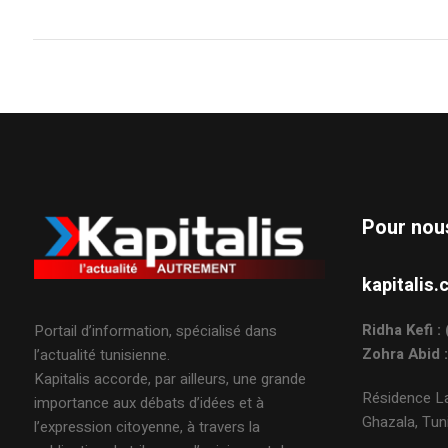
Pour nou
kapitali
Ridha Kefi 
Portail d’information, spécialisé dans
Zohra Abid 
l’actualité tunisienne.
Kapitalis accorde, par ailleurs, une grande
Résidence La
importance aux débats d’idées et à
Ghazala, Tuni
l’expression citoyenne, à travers la