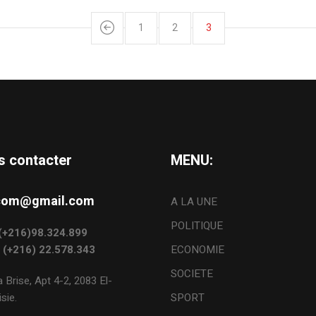
1
2
3
s contacter
MENU:
s.com@gmail.com
A LA UNE
POLITIQUE
: (+216)98.324.899
: (+216) 22.578.343
ECONOMIE
SOCIETE
 Brise, Apt 4-2, 2083 El-
sie.
SPORT