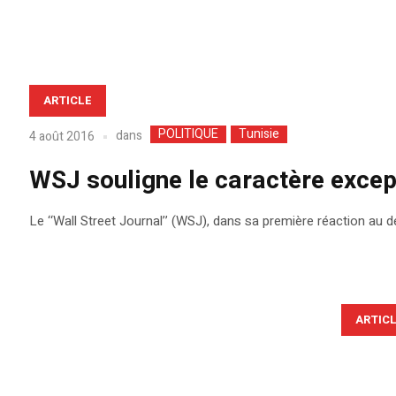
ARTICLE
POLITIQUE
Tunisie
dans
4 août 2016
WSJ souligne le caractère except
Le ‘‘Wall Street Journal’’ (WSJ), dans sa première réaction au d
ARTIC