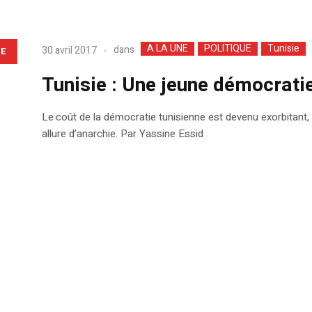
A LA UNE
POLITIQUE
Tunisie
dans
30 avril 2017
LE
Tunisie : Une jeune démocratie
Le coût de la démocratie tunisienne est devenu exorbitant,
allure d’anarchie. Par Yassine Essid