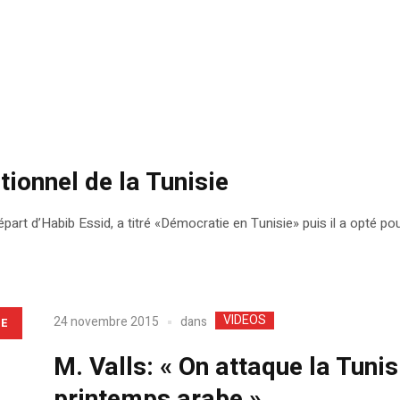
ionnel de la Tunisie
épart d’Habib Essid, a titré «Démocratie en Tunisie» puis il a opté p
VIDEOS
dans
24 novembre 2015
LE
M. Valls: « On attaque la Tunis
printemps arabe »