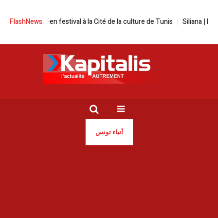
Human screen festival à la Cité de la culture de Tunis
FlashNews:
Siliana | En 20
أنباء تونس