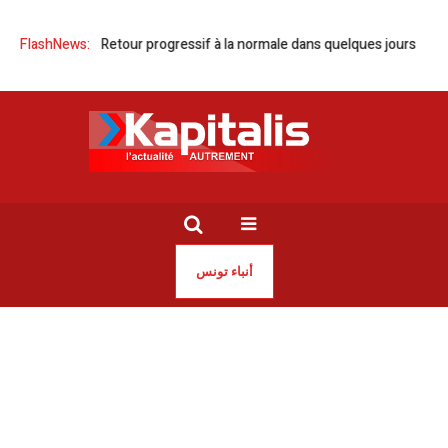
ité | Retour progressif à la normale dans quelques jours
FlashNews:
Tunisie | Plu
أنباء تونس