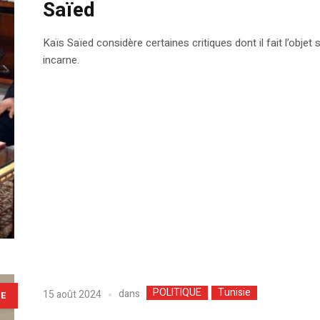
Saïed
Kaïs Saïed considère certaines critiques dont il fait l’objet
incarne.
POLITIQUE
Tunisie
dans
15 août 2024
LE