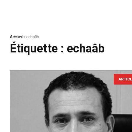
Accueil
»
echaâb
Étiquette :
echaâb
ARTIC