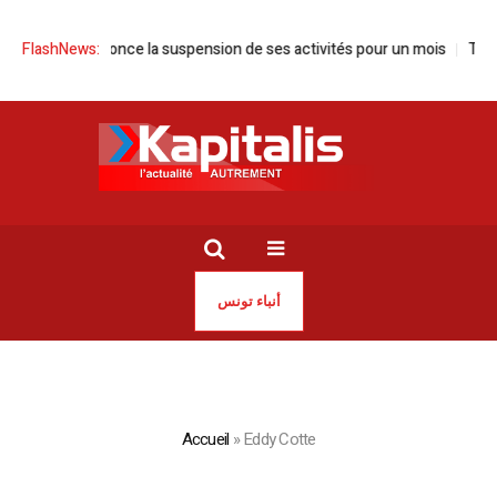
Tunisie annonce la suspension de ses activités pour un mois
FlashNews:
Tunisie
أنباء تونس
Accueil
»
Eddy Cotte