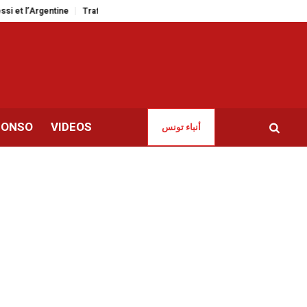
 l’Argentine
Trafic de drogue | 18 ans de prison pour une passeuse euro
CONSO
VIDEOS
أنباء تونس