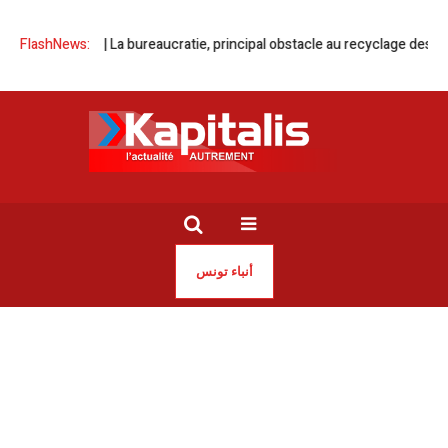
FlashNews:
Tunisie | La bureaucratie, principal obstacle au recyclage des DEE
أنباء تونس