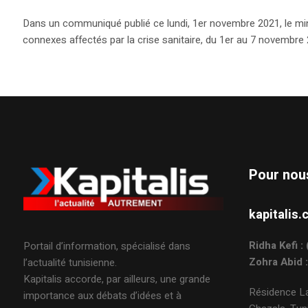
Dans un communiqué publié ce lundi, 1er novembre 2021, le minis
connexes affectés par la crise sanitaire, du 1er au 7 novembre 
Pour nou
kapitali
Ridha Kefi 
Portail d’information, spécialisé dans
Zohra Abid 
l’actualité tunisienne.
Kapitalis accorde, par ailleurs, une grande
Résidence La
importance aux débats d’idées et à