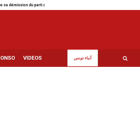
démission du parti de Abir Moussi
Tunisie | Le blues des employés de l’Utic
CONSO
VIDEOS
أنباء تونس