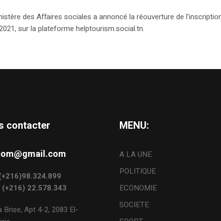
tère des Affaires sociales a annoncé la réouverture de l’inscription
2021, sur la plateforme helptourism.social.tn.
s contacter
MENU:
s.com@gmail.com
A LA UNE
POLITIQUE
: (+216)98.324.899
: (+216) 22.578.343
ECONOMIE
SOCIETE
 Brise, Apt 4-2, 2083 El-