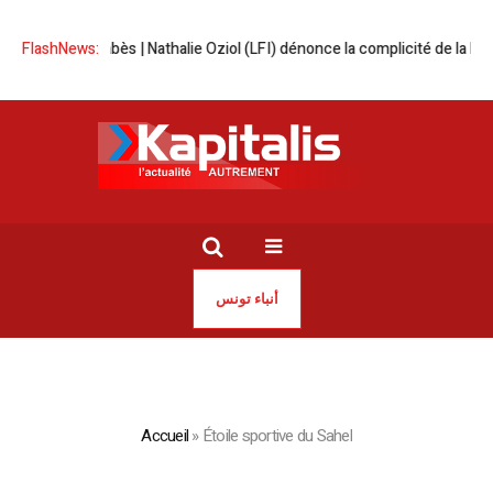
FlashNews:
Crise à Gabès | Nathalie Oziol (LFI) dénonce la complicité de la Franc
أنباء تونس
Accueil
»
Étoile sportive du Sahel