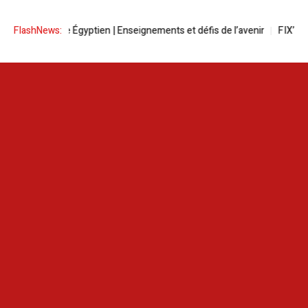
Grand Musée Égyptien | Enseignements et défis de l’avenir
FlashNews:
FIX’N’GO l