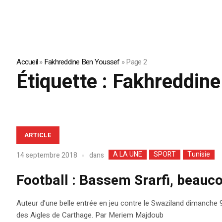
Accueil
»
Fakhreddine Ben Youssef
»
Page 2
Étiquette :
Fakhreddine
ARTICLE
A LA UNE
SPORT
Tunisie
dans
14 septembre 2018
Football : Bassem Srarfi, beauc
Auteur d’une belle entrée en jeu contre le Swaziland dimanche 9
des Aigles de Carthage. Par Meriem Majdoub