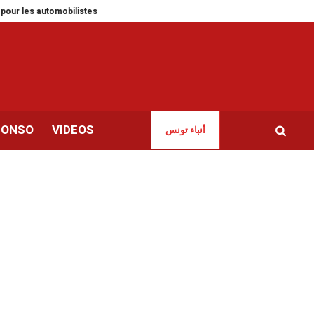
utomobilistes
KIKO Milano inaugure une nouvelle boutique à Tunis-Lafayet
CONSO
VIDEOS
أنباء تونس