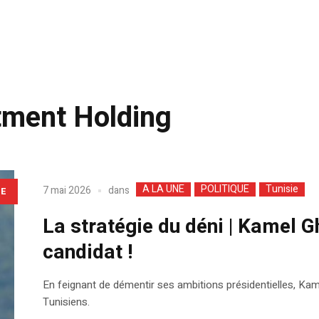
tment Holding
A LA UNE
POLITIQUE
Tunisie
dans
7 mai 2026
LE
La stratégie du déni | Kamel Gh
candidat !
En feignant de démentir ses ambitions présidentielles, Kamel
Tunisiens.