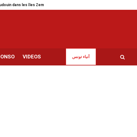
n dans les îles Zembra
Football | Face à l’Autriche, la Tunisie n’a pas démé
CONSO
VIDEOS
أنباء تونس