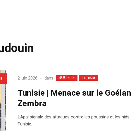
udouin
SOCIETE
Tunisie
dans
2 juin 2026
LE
Tunisie | Menace sur le Goélan
Zembra
L'Apal signale des attaques contre les poussins et les nid
Tunisie.