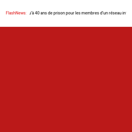
à 40 ans de prison pour les membres d’un réseau international
FlashNews:
Canicul