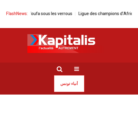
’oufa sous les verrous
FlashNews:
Ligue des champions d’Afrique | L’Espérance es
أنباء تونس