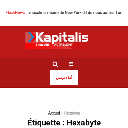
lection d’un musulman maire de New York dit de nous autres Tunisiens
FlashNews:
أنباء تونس
Accueil
»
Hexabyte
Étiquette :
Hexabyte