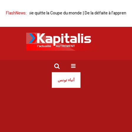
FlashNews:
La Tunisie quitte la Coupe du monde | De la défaite à l’apprentissage 
أنباء تونس